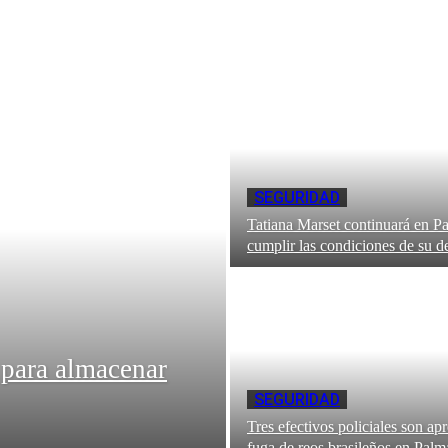
SEGURIDAD
Tatiana Marset continuará en P
cumplir las condiciones de su d
 para almacenar
SEGURIDAD
Tres efectivos policiales son ap
fuga de reos brasileños en Palm