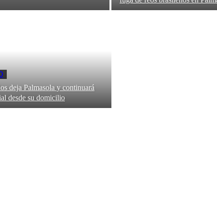
D
os deja Palmasola y continuará
ial desde su domicilio