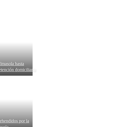
almasola hasta
etención domiciliaria
rehendidos por la
asola