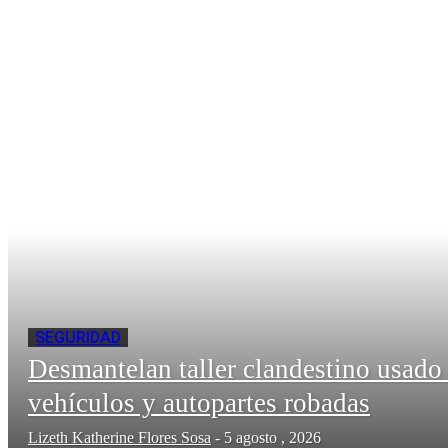
SEGURIDAD
Desmantelan taller clandestino usado
vehículos y autopartes robadas
Lizeth Katherine Flores Sosa
-
5 agosto , 2026