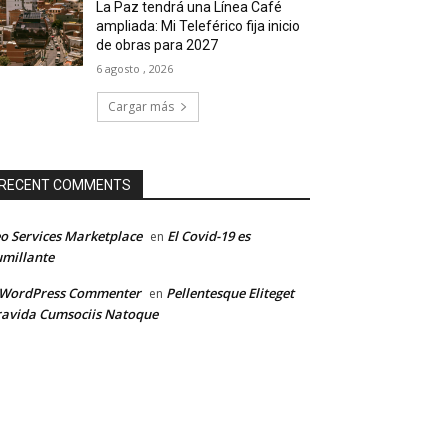
La Paz tendrá una Línea Café
ampliada: Mi Teleférico fija inicio
de obras para 2027
6 agosto , 2026
Cargar más
RECENT COMMENTS
o Services Marketplace
El Covid-19 es
en
millante
 WordPress Commenter
Pellentesque Eliteget
en
avida Cumsociis Natoque