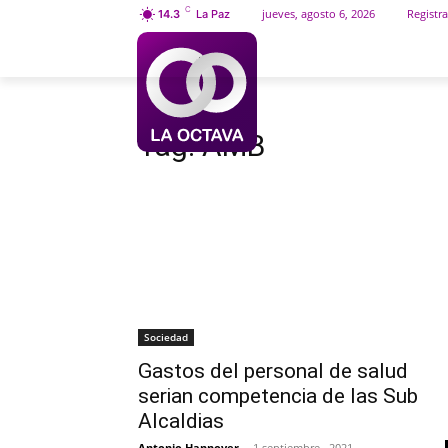
C
jueves, agosto 6, 2026
Registra
14.3
La Paz
INICIO
SOCIEDAD
Etiquetas
AMB
Tag:
AMB
Sociedad
Gastos del personal de salud
serian competencia de las Sub
Alcaldias
Antonio Hannover
-
1 septiembre , 2021