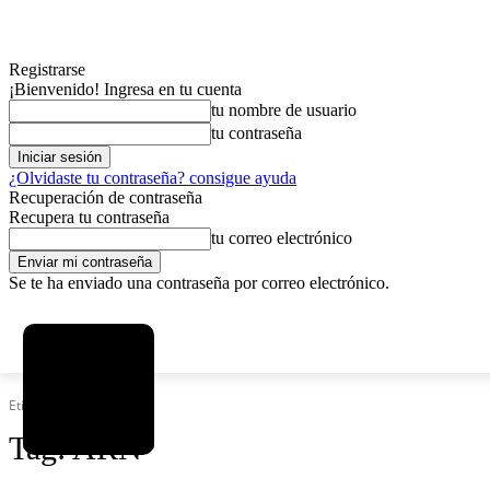
Registrarse
¡Bienvenido! Ingresa en tu cuenta
tu nombre de usuario
tu contraseña
¿Olvidaste tu contraseña? consigue ayuda
Recuperación de contraseña
Recupera tu contraseña
tu correo electrónico
Se te ha enviado una contraseña por correo electrónico.
C
jueves, agosto 6, 2026
Registrarse / Unirse
5.9
La Paz
Etiquetas
ARN
Tag:
ARN
MAS