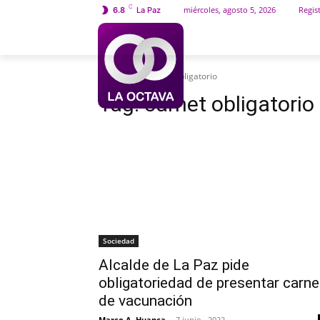
C
miércoles, agosto 5, 2026
Regist
6.8
La Paz
INICIO
SOCIEDAD
Etiquetas
Carnet obligatorio
Tag:
carnet obligatorio
Sociedad
Alcalde de La Paz pide
obligatoriedad de presentar carne
de vacunación
Marco A. Huanca
-
7 junio , 2022