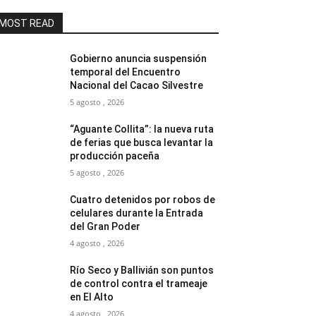
MOST READ
Gobierno anuncia suspensión
temporal del Encuentro
Nacional del Cacao Silvestre
5 agosto , 2026
“Aguante Collita”: la nueva ruta
de ferias que busca levantar la
producción paceña
5 agosto , 2026
Cuatro detenidos por robos de
celulares durante la Entrada
del Gran Poder
4 agosto , 2026
Río Seco y Ballivián son puntos
de control contra el trameaje
en El Alto
4 agosto , 2026