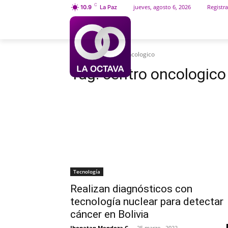
C
jueves, agosto 6, 2026
Registra
10.9
La Paz
INICIO
SOCIEDAD
Etiquetas
Centro oncologico
Tag:
centro oncologico
Tecnología
Realizan diagnósticos con
tecnología nuclear para detectar
cáncer en Bolivia
Jhonatan Mendoza C.
-
25 marzo , 2022