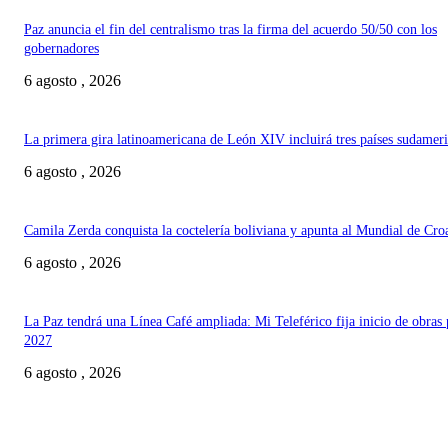
Paz anuncia el fin del centralismo tras la firma del acuerdo 50/50 con los
gobernadores
6 agosto , 2026
La primera gira latinoamericana de León XIV incluirá tres países sudamer
6 agosto , 2026
Camila Zerda conquista la coctelería boliviana y apunta al Mundial de Cro
6 agosto , 2026
La Paz tendrá una Línea Café ampliada: Mi Teleférico fija inicio de obras 
2027
6 agosto , 2026