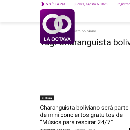
C
jueves, agosto 6, 2026
Registrar
5.3
La Paz
INICIO
SOCIEDAD
Etiquetas
Charanguista boliviano
Tag:
Charanguista boli
Cultura
Charanguista boliviano será parte
de mini conciertos gratuitos de
“Música para respirar 24/7”
Alejandra Zeballos
-
2 marzo , 2021