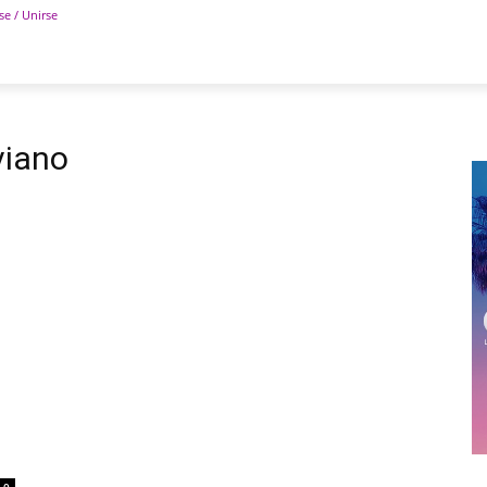
se / Unirse
POLÍTICA
DEPORTES
TECNOLOGÍA
COLUM
viano
0