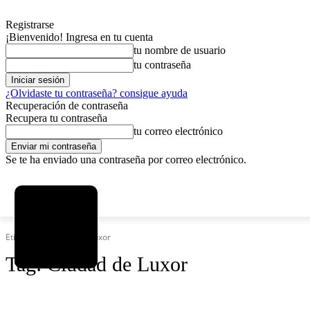
Registrarse
¡Bienvenido! Ingresa en tu cuenta
tu nombre de usuario
tu contraseña
¿Olvidaste tu contraseña? consigue ayuda
Recuperación de contraseña
Recupera tu contraseña
tu correo electrónico
Se te ha enviado una contraseña por correo electrónico.
C
viernes, agosto 7, 2026
Registrarse / Unirse
12.5
La Paz
Etiquetas
Ciudad de Luxor
Tag:
Ciudad de Luxor
SOCIEDAD
POLÍTICA
DEPORTES
INICIO