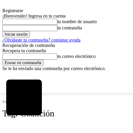
Registrarse
¡Bienvenido! Ingresa en tu cuenta
tu nombre de usuario
tu contraseña
¿Olvidaste tu contraseña? consigue ayuda
Recuperación de contraseña
Recupera tu contraseña
tu correo electrónico
Se te ha enviado una contraseña por correo electrónico.
C
viernes, agosto 7, 2026
Registrarse / Unirse
3.8
La Paz
Etiquetas
Coalición
Tag:
Coalición
SOCIEDAD
POLÍTICA
DEPORTES
INICIO