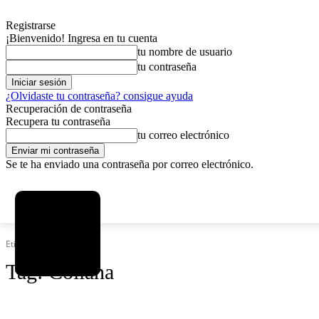
Registrarse
¡Bienvenido! Ingresa en tu cuenta
tu nombre de usuario
tu contraseña
¿Olvidaste tu contraseña? consigue ayuda
Recuperación de contraseña
Recupera tu contraseña
tu correo electrónico
Se te ha enviado una contraseña por correo electrónico.
C
viernes, agosto 7, 2026
Registrarse / Unirse
7.2
La Paz
Etiquetas
Collana
Tag:
Collana
SOCIEDAD
POLÍTICA
DEPORTES
INICIO