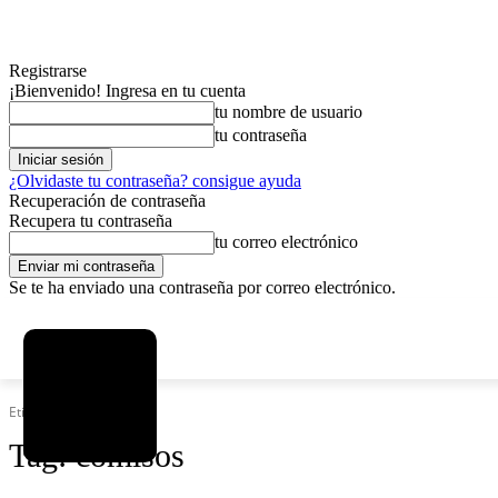
Registrarse
¡Bienvenido! Ingresa en tu cuenta
tu nombre de usuario
tu contraseña
¿Olvidaste tu contraseña? consigue ayuda
Recuperación de contraseña
Recupera tu contraseña
tu correo electrónico
Se te ha enviado una contraseña por correo electrónico.
C
domingo, agosto 9, 2026
Registrarse / Unirse
4.8
La Paz
Etiquetas
Comisos
Tag:
comisos
MAS