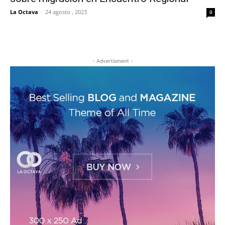
La Octava
-
24 agosto , 2023
0
- Advertisment -