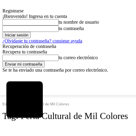
Registrarse
¡Bienvenido! Ingresa en tu cuenta
tu nombre de usuario
tu contraseña
¿Olvidaste tu contraseña? consigue ayuda
Recuperación de contraseña
Recupera tu contraseña
tu correo electrónico
Se te ha enviado una contraseña por correo electrónico.
C
sábado, agosto 8, 2026
Registrarse / Unirse
5.8
La Paz
Etiquetas
Feria Cultural de Mil Colores
Tag:
Feria Cultural de Mil Colores
SOCIEDAD
POLÍTICA
DEPORTES
INICIO