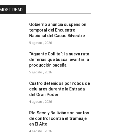
MOST READ
Gobierno anuncia suspensión
temporal del Encuentro
Nacional del Cacao Silvestre
5 agosto , 2026
“Aguante Collita”: la nueva ruta
de ferias que busca levantar la
producción paceña
5 agosto , 2026
Cuatro detenidos por robos de
celulares durante la Entrada
del Gran Poder
4 agosto , 2026
Río Seco y Ballivián son puntos
de control contra el trameaje
en El Alto
4 agosto , 2026