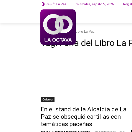
C
miércoles, agosto 5, 2026
Regist
6.8
La Paz
INICIO
SOCIEDAD
Etiquetas
Feria del Libro La Paz
Tag:
Feria del Libro La 
Cultura
En el stand de la Alcaldía de La
Paz se obsequió cartillas con
temáticas paceñas
Melany Isabel Mamani Coarite
-
20 septiembre , 2021