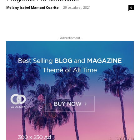
Melany Isabel Mamani Coarite
-
29 octubre , 2021
0
- Advertisment -