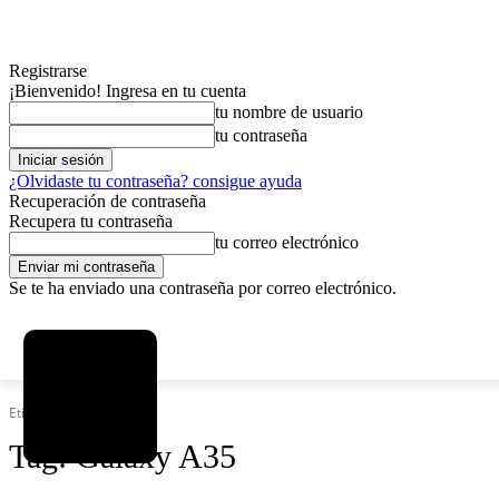
Registrarse
¡Bienvenido! Ingresa en tu cuenta
tu nombre de usuario
tu contraseña
¿Olvidaste tu contraseña? consigue ayuda
Recuperación de contraseña
Recupera tu contraseña
tu correo electrónico
Se te ha enviado una contraseña por correo electrónico.
C
viernes, agosto 7, 2026
Registrarse / Unirse
3.8
La Paz
Etiquetas
Galaxy A35
Tag:
Galaxy A35
MAS