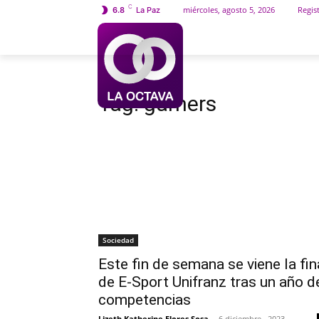
C
miércoles, agosto 5, 2026
Regist
6.8
La Paz
INICIO
SOCIEDAD
Etiquetas
Gamers
Tag:
gamers
Sociedad
Este fin de semana se viene la fin
de E-Sport Unifranz tras un año d
competencias
Lizeth Katherine Flores Sosa
-
6 diciembre , 2023