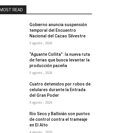
MOST READ
Gobierno anuncia suspensión
temporal del Encuentro
Nacional del Cacao Silvestre
5 agosto , 2026
“Aguante Collita”: la nueva ruta
de ferias que busca levantar la
producción paceña
5 agosto , 2026
Cuatro detenidos por robos de
celulares durante la Entrada
del Gran Poder
4 agosto , 2026
Río Seco y Ballivián son puntos
de control contra el trameaje
en El Alto
4 agosto , 2026