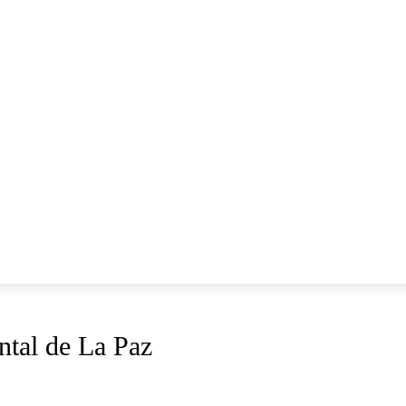
tal de La Paz
TECNOLOGÍA
COLUMNA
EDITORIAL
BIENESTA