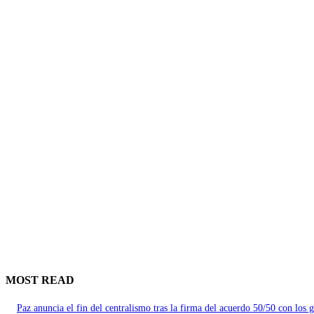
MOST READ
Paz anuncia el fin del centralismo tras la firma del acuerdo 50/50 con los