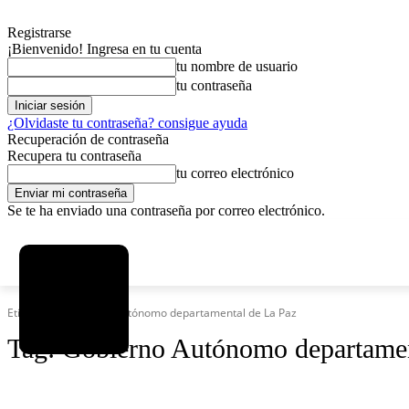
Registrarse
¡Bienvenido! Ingresa en tu cuenta
tu nombre de usuario
tu contraseña
¿Olvidaste tu contraseña? consigue ayuda
Recuperación de contraseña
Recupera tu contraseña
tu correo electrónico
Se te ha enviado una contraseña por correo electrónico.
C
viernes, agosto 7, 2026
Registrarse / Unirse
12.5
La Paz
Etiquetas
Gobierno Autónomo departamental de La Paz
Tag:
Gobierno Autónomo departamen
SOCIEDAD
POLÍTICA
DEPORTES
INICIO