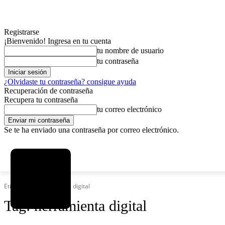
Registrarse
¡Bienvenido! Ingresa en tu cuenta
tu nombre de usuario
tu contraseña
¿Olvidaste tu contraseña? consigue ayuda
Recuperación de contraseña
Recupera tu contraseña
tu correo electrónico
Se te ha enviado una contraseña por correo electrónico.
C
viernes, agosto 7, 2026
Registrarse / Unirse
3.8
La Paz
Etiquetas
Herramienta digital
Tag:
herramienta digital
MAS