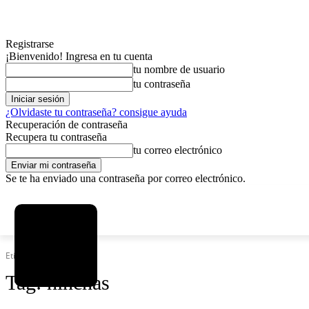
Registrarse
¡Bienvenido! Ingresa en tu cuenta
tu nombre de usuario
tu contraseña
¿Olvidaste tu contraseña? consigue ayuda
Recuperación de contraseña
Recupera tu contraseña
tu correo electrónico
Se te ha enviado una contraseña por correo electrónico.
C
domingo, agosto 9, 2026
Registrarse / Unirse
6.2
La Paz
Etiquetas
Hinchas
Tag:
hinchas
MAS