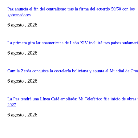
Paz anuncia el fin del centralismo tras la firma del acuerdo 50/50 con los
gobernadores
6 agosto , 2026
La primera gira latinoamericana de León XIV incluirá tres países sudamer
6 agosto , 2026
Camila Zerda conquista la coctelería boliviana y apunta al Mundial de Cro
6 agosto , 2026
La Paz tendrá una Línea Café ampliada: Mi Teleférico fija inicio de obras 
2027
6 agosto , 2026