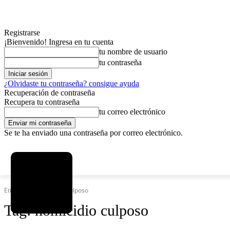
Registrarse
¡Bienvenido! Ingresa en tu cuenta
tu nombre de usuario
tu contraseña
¿Olvidaste tu contraseña? consigue ayuda
Recuperación de contraseña
Recupera tu contraseña
tu correo electrónico
Se te ha enviado una contraseña por correo electrónico.
C
viernes, agosto 7, 2026
Registrarse / Unirse
7.2
La Paz
Etiquetas
Homicidio culposo
Tag:
homicidio culposo
MAS