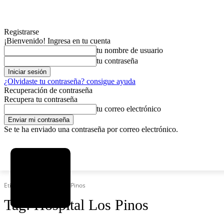
Registrarse
¡Bienvenido! Ingresa en tu cuenta
tu nombre de usuario
tu contraseña
¿Olvidaste tu contraseña? consigue ayuda
Recuperación de contraseña
Recupera tu contraseña
tu correo electrónico
Se te ha enviado una contraseña por correo electrónico.
C
jueves, agosto 6, 2026
Registrarse / Unirse
5.9
La Paz
Etiquetas
Hospital Los Pinos
Tag:
Hospital Los Pinos
MAS