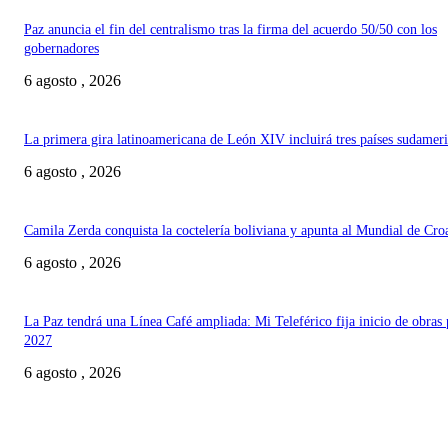
Paz anuncia el fin del centralismo tras la firma del acuerdo 50/50 con los
gobernadores
6 agosto , 2026
La primera gira latinoamericana de León XIV incluirá tres países sudamer
6 agosto , 2026
Camila Zerda conquista la coctelería boliviana y apunta al Mundial de Cro
6 agosto , 2026
La Paz tendrá una Línea Café ampliada: Mi Teleférico fija inicio de obras 
2027
6 agosto , 2026