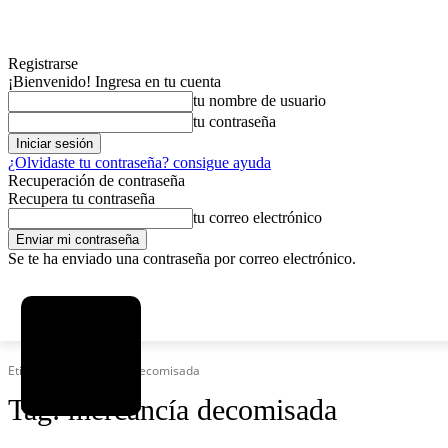
Registrarse
¡Bienvenido! Ingresa en tu cuenta
tu nombre de usuario
tu contraseña
¿Olvidaste tu contraseña? consigue ayuda
Recuperación de contraseña
Recupera tu contraseña
tu correo electrónico
Se te ha enviado una contraseña por correo electrónico.
C
sábado, agosto 8, 2026
Registrarse / Unirse
12.6
La Paz
Etiquetas
Mercancía decomisada
Tag:
mercancía decomisada
MAS