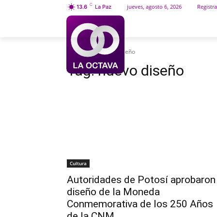
C
jueves, agosto 6, 2026
Registra
13.6
La Paz
INICIO
SOCIEDAD
Etiquetas
Nuevo diseño
Tag:
nuevo diseño
Cultura
Autoridades de Potosí aprobaron
diseño de la Moneda
Conmemorativa de los 250 Años
de la CNM