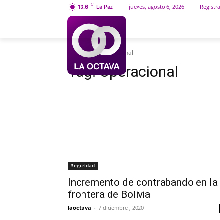
C
jueves, agosto 6, 2026
Registra
13.6
La Paz
INICIO
SOCIEDAD
Etiquetas
Operacional
Tag:
Operacional
Seguridad
Incremento de contrabando en la
frontera de Bolivia
laoctava
-
7 diciembre , 2020