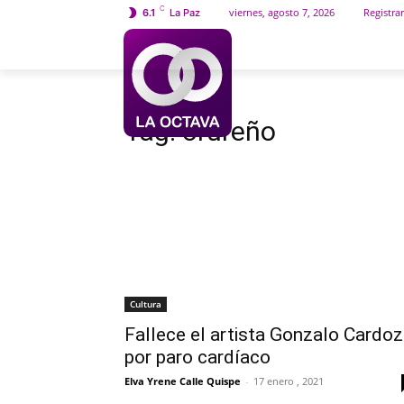
C
viernes, agosto 7, 2026
Registrar
6.1
La Paz
INICIO
SOCIEDAD
Etiquetas
Orureño
Tag:
orureño
Cultura
Fallece el artista Gonzalo Cardo
por paro cardíaco
Elva Yrene Calle Quispe
-
17 enero , 2021