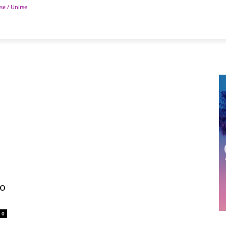
se / Unirse
POLÍTICA
DEPORTES
TECNOLOGÍA
COLUM
zo
0