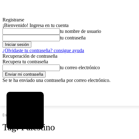
Registrarse
¡Bienvenido! Ingresa en tu cuenta
tu nombre de usuario
tu contraseña
¿Olvidaste tu contraseña? consigue ayuda
Recuperación de contraseña
Recupera tu contraseña
tu correo electrónico
Se te ha enviado una contraseña por correo electrónico.
C
viernes, agosto 7, 2026
Registrarse / Unirse
13
La Paz
Etiquetas
Palestino
Tag:
Palestino
MAS