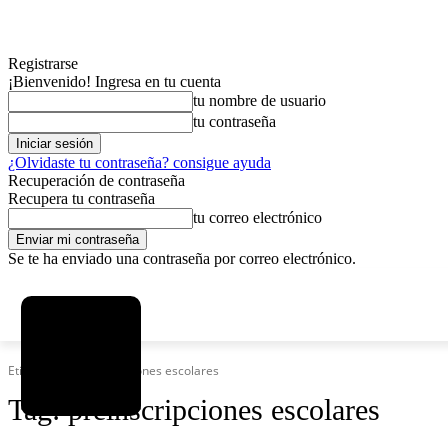
Registrarse
¡Bienvenido! Ingresa en tu cuenta
tu nombre de usuario
tu contraseña
¿Olvidaste tu contraseña? consigue ayuda
Recuperación de contraseña
Recupera tu contraseña
tu correo electrónico
Se te ha enviado una contraseña por correo electrónico.
C
sábado, agosto 8, 2026
Registrarse / Unirse
15.8
La Paz
Etiquetas
Preinscripciones escolares
Tag:
preinscripciones escolares
MAS