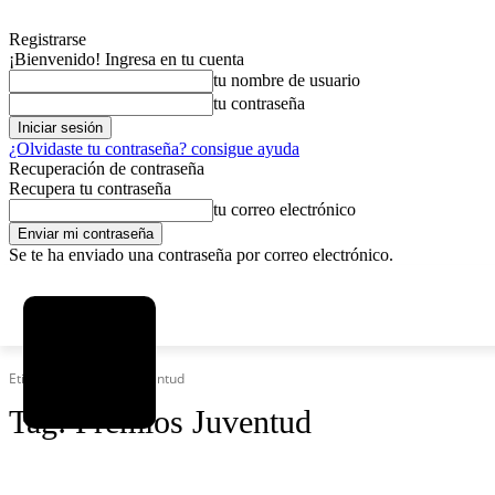
Registrarse
¡Bienvenido! Ingresa en tu cuenta
tu nombre de usuario
tu contraseña
¿Olvidaste tu contraseña? consigue ayuda
Recuperación de contraseña
Recupera tu contraseña
tu correo electrónico
Se te ha enviado una contraseña por correo electrónico.
C
viernes, agosto 7, 2026
Registrarse / Unirse
8.2
La Paz
Etiquetas
Premios Juventud
Tag:
Premios Juventud
SOCIEDAD
POLÍTICA
DEPORTES
INICIO