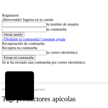
Registrarse
¡Bienvenido! Ingresa en tu cuenta
tu nombre de usuario
tu contraseña
¿Olvidaste tu contraseña? consigue ayuda
Recuperación de contraseña
Recupera tu contraseña
tu correo electrónico
Se te ha enviado una contraseña por correo electrónico.
C
viernes, agosto 7, 2026
Registrarse / Unirse
7.2
La Paz
Etiquetas
Productores apícolas
Tag:
productores apícolas
MAS