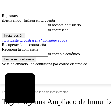
Registrarse
¡Bienvenido! Ingresa en tu cuenta
tu nombre de usuario
tu contraseña
¿Olvidaste tu contraseña? consigue ayuda
Recuperación de contraseña
Recupera tu contraseña
tu correo electrónico
Se te ha enviado una contraseña por correo electrónico.
C
domingo, agosto 9, 2026
Registrarse / Unirse
4.2
La Paz
Etiquetas
Programa Ampliado de Inmunización
Tag:
Programa Ampliado de Inmuni
MAS