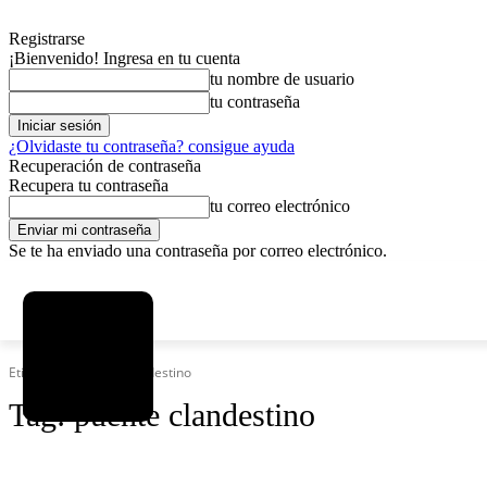
Registrarse
¡Bienvenido! Ingresa en tu cuenta
tu nombre de usuario
tu contraseña
¿Olvidaste tu contraseña? consigue ayuda
Recuperación de contraseña
Recupera tu contraseña
tu correo electrónico
Se te ha enviado una contraseña por correo electrónico.
C
viernes, agosto 7, 2026
Registrarse / Unirse
15
La Paz
Etiquetas
Puente clandestino
Tag:
puente clandestino
SOCIEDAD
POLÍTICA
DEPORTES
INICIO