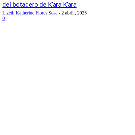
del botadero de K’ara K’ara
Lizeth Katherine Flores Sosa
-
2 abril , 2025
0