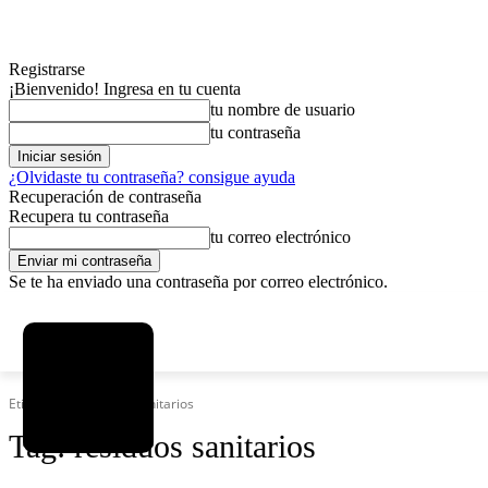
Registrarse
¡Bienvenido! Ingresa en tu cuenta
tu nombre de usuario
tu contraseña
¿Olvidaste tu contraseña? consigue ayuda
Recuperación de contraseña
Recupera tu contraseña
tu correo electrónico
Se te ha enviado una contraseña por correo electrónico.
C
sábado, agosto 8, 2026
Registrarse / Unirse
3.7
La Paz
Etiquetas
Residuos sanitarios
Tag:
residuos sanitarios
MAS