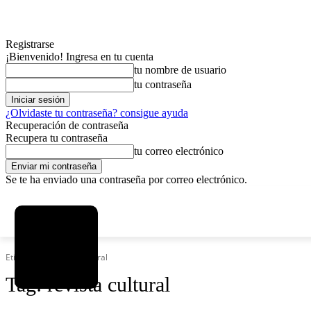
Registrarse
¡Bienvenido! Ingresa en tu cuenta
tu nombre de usuario
tu contraseña
¿Olvidaste tu contraseña? consigue ayuda
Recuperación de contraseña
Recupera tu contraseña
tu correo electrónico
Se te ha enviado una contraseña por correo electrónico.
C
viernes, agosto 7, 2026
Registrarse / Unirse
13
La Paz
Etiquetas
Revista cultural
Tag:
revista cultural
MAS