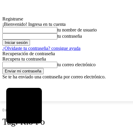
Registrarse
¡Bienvenido! Ingresa en tu cuenta
tu nombre de usuario
tu contraseña
¿Olvidaste tu contraseña? consigue ayuda
Recuperación de contraseña
Recupera tu contraseña
tu correo electrónico
Se te ha enviado una contraseña por correo electrónico.
C
viernes, agosto 7, 2026
Registrarse / Unirse
2.9
La Paz
Etiquetas
Río Po
Tag:
Río Po
MAS