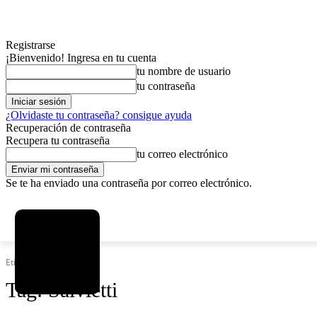
Registrarse
¡Bienvenido! Ingresa en tu cuenta
tu nombre de usuario
tu contraseña
¿Olvidaste tu contraseña? consigue ayuda
Recuperación de contraseña
Recupera tu contraseña
tu correo electrónico
Se te ha enviado una contraseña por correo electrónico.
C
viernes, agosto 7, 2026
Registrarse / Unirse
12.5
La Paz
Etiquetas
Salvietti
Tag:
Salvietti
MAS