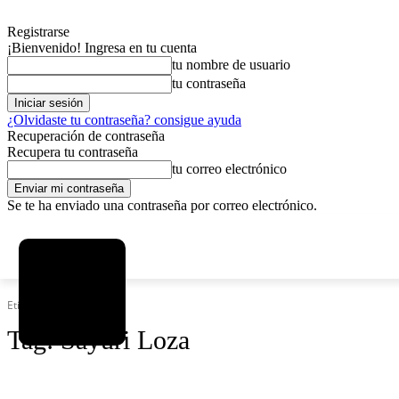
Registrarse
¡Bienvenido! Ingresa en tu cuenta
tu nombre de usuario
tu contraseña
¿Olvidaste tu contraseña? consigue ayuda
Recuperación de contraseña
Recupera tu contraseña
tu correo electrónico
Se te ha enviado una contraseña por correo electrónico.
C
domingo, agosto 9, 2026
Registrarse / Unirse
6.2
La Paz
Etiquetas
Sayuri Loza
Tag:
Sayuri Loza
SOCIEDAD
POLÍTICA
DEPORTES
INICIO