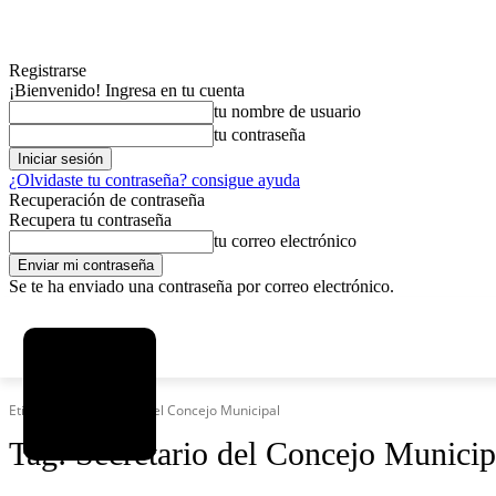
Registrarse
¡Bienvenido! Ingresa en tu cuenta
tu nombre de usuario
tu contraseña
¿Olvidaste tu contraseña? consigue ayuda
Recuperación de contraseña
Recupera tu contraseña
tu correo electrónico
Se te ha enviado una contraseña por correo electrónico.
C
viernes, agosto 7, 2026
Registrarse / Unirse
6.1
La Paz
Etiquetas
Secretario del Concejo Municipal
Tag:
Secretario del Concejo Municip
MAS