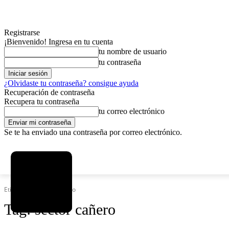
Registrarse
¡Bienvenido! Ingresa en tu cuenta
tu nombre de usuario
tu contraseña
¿Olvidaste tu contraseña? consigue ayuda
Recuperación de contraseña
Recupera tu contraseña
tu correo electrónico
Se te ha enviado una contraseña por correo electrónico.
C
sábado, agosto 8, 2026
Registrarse / Unirse
3.7
La Paz
Etiquetas
Sector cañero
Tag:
sector cañero
MAS