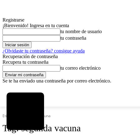
Registrarse
¡Bienvenido! Ingresa en tu cuenta
tu nombre de usuario
tu contraseña
¿Olvidaste tu contraseña? consigue ayuda
Recuperación de contraseña
Recupera tu contraseña
tu correo electrónico
Se te ha enviado una contraseña por correo electrónico.
C
sábado, agosto 8, 2026
Registrarse / Unirse
4.6
La Paz
Etiquetas
Segunda vacuna
Tag:
segunda vacuna
MAS