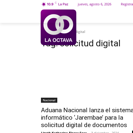
C
jueves, agosto 6, 2026
Registra
10.9
La Paz
INICIO
SOCIEDAD
Etiquetas
Solicitud digital
Tag:
solicitud digital
Nacional
Aduana Nacional lanza el sistem
informático ‘Jarembae’ para la
solicitud digital de documentos
Lizeth Katherine Flores Sosa
-
3 diciembre , 2024