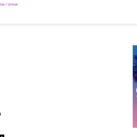
rse / Unirse
POLÍTICA
DEPORTES
TECNOLOGÍA
COLUM
a
0