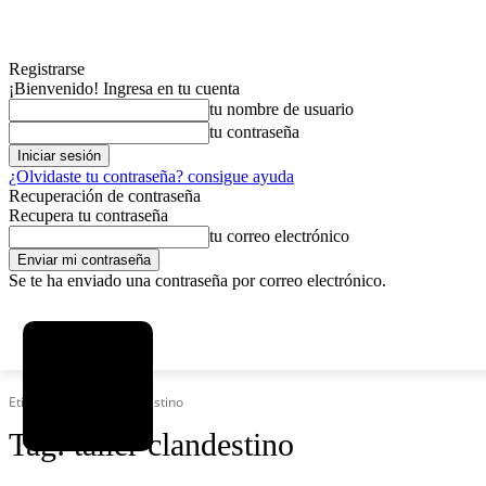
Registrarse
¡Bienvenido! Ingresa en tu cuenta
tu nombre de usuario
tu contraseña
¿Olvidaste tu contraseña? consigue ayuda
Recuperación de contraseña
Recupera tu contraseña
tu correo electrónico
Se te ha enviado una contraseña por correo electrónico.
C
viernes, agosto 7, 2026
Registrarse / Unirse
8.2
La Paz
Etiquetas
Taller clandestino
Tag:
taller clandestino
MAS