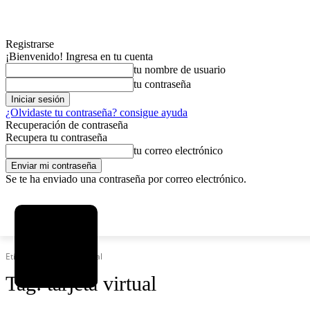
Registrarse
¡Bienvenido! Ingresa en tu cuenta
tu nombre de usuario
tu contraseña
¿Olvidaste tu contraseña? consigue ayuda
Recuperación de contraseña
Recupera tu contraseña
tu correo electrónico
Se te ha enviado una contraseña por correo electrónico.
C
sábado, agosto 8, 2026
Registrarse / Unirse
6.1
La Paz
Etiquetas
Tarjeta virtual
Tag:
tarjeta virtual
MAS