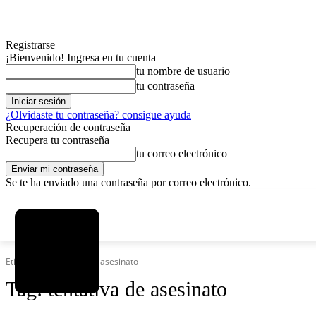
Registrarse
¡Bienvenido! Ingresa en tu cuenta
tu nombre de usuario
tu contraseña
¿Olvidaste tu contraseña? consigue ayuda
Recuperación de contraseña
Recupera tu contraseña
tu correo electrónico
Se te ha enviado una contraseña por correo electrónico.
C
domingo, agosto 9, 2026
Registrarse / Unirse
6.2
La Paz
Etiquetas
Tentativa de asesinato
Tag:
tentativa de asesinato
MAS