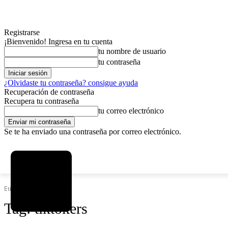
Registrarse
¡Bienvenido! Ingresa en tu cuenta
tu nombre de usuario
tu contraseña
¿Olvidaste tu contraseña? consigue ayuda
Recuperación de contraseña
Recupera tu contraseña
tu correo electrónico
Se te ha enviado una contraseña por correo electrónico.
C
domingo, agosto 9, 2026
Registrarse / Unirse
4.2
La Paz
Etiquetas
Tiktokers
Tag:
tiktokers
MAS