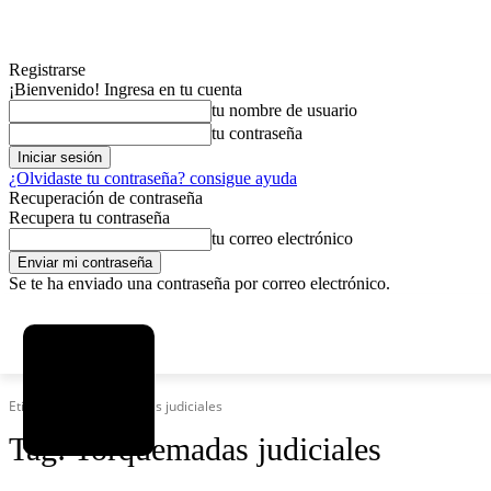
Registrarse
¡Bienvenido! Ingresa en tu cuenta
tu nombre de usuario
tu contraseña
¿Olvidaste tu contraseña? consigue ayuda
Recuperación de contraseña
Recupera tu contraseña
tu correo electrónico
Se te ha enviado una contraseña por correo electrónico.
C
viernes, agosto 7, 2026
Registrarse / Unirse
6.1
La Paz
Etiquetas
Torquemadas judiciales
Tag:
Torquemadas judiciales
MAS