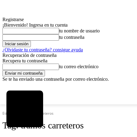
Registrarse
¡Bienvenido! Ingresa en tu cuenta
tu nombre de usuario
tu contraseña
¿Olvidaste tu contraseña? consigue ayuda
Recuperación de contraseña
Recupera tu contraseña
tu correo electrónico
Se te ha enviado una contraseña por correo electrónico.
C
viernes, agosto 7, 2026
Registrarse / Unirse
12.5
La Paz
Etiquetas
Tramos carreteros
Tag:
tramos carreteros
MAS